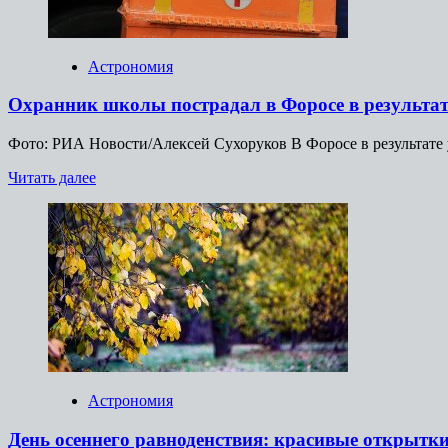
в
Москве
22
сентября
Астрономия
Охранник школы пострадал в Форосе в результа
Фото: РИА Новости/Алексей Сухоруков В Форосе в результате 
Прочитать
Читать далее
больше
о
Охранник
школы
пострадал
в
Форосе
в
результате
атаки
БПЛА
Астрономия
День осеннего равноденствия: красивые открытк