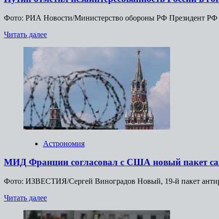
Фото: РИА Новости/Министерство обороны РФ Президент РФ Вл
Прочитать
Читать далее
больше
о
Путин
отметил
незаинтересованность
России
в
гонке
вооружений
Астрономия
МИД Франции согласовал с США новый пакет са
Фото: ИЗВЕСТИЯ/Сергей Виноградов Новый, 19-й пакет антиро
Прочитать
Читать далее
больше
о