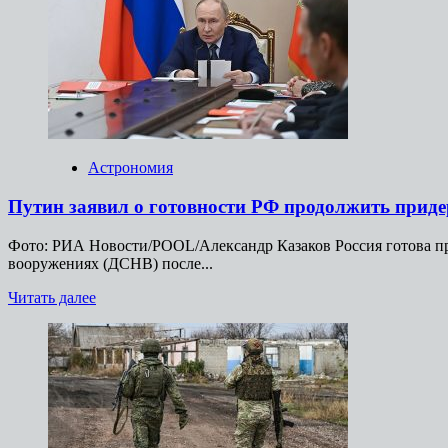
указал
на
отсутствие
у
Эстонии
данных
о
нарушении
воздушного
Астрономия
пространства
Путин заявил о готовности РФ продолжить приде
Фото: РИА Новости/POOL/Александр Казаков Россия готова пр
вооружениях (ДСНВ) после...
Прочитать
Читать далее
больше
о
Путин
заявил
о
готовности
РФ
продолжить