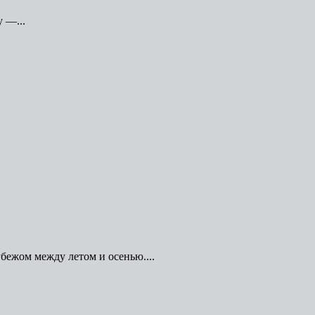
 —...
убежом между летом и осенью....