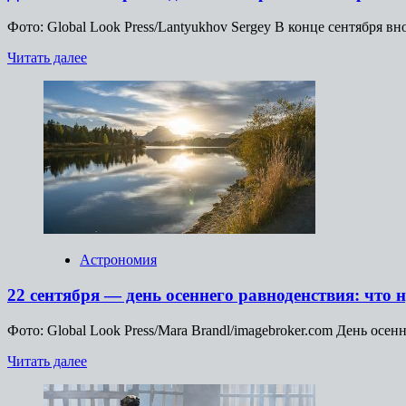
Фото: Global Look Press/Lantyukhov Sergey В конце сентября в
Прочитать
Читать далее
больше
о
День
осеннего
равноденствия:
красивые
открытки,
прикольные
картинки
Астрономия
22 сентября — день осеннего равноденствия: что 
Фото: Global Look Press/Mara Brandl/imagebroker.com День осе
Прочитать
Читать далее
больше
о