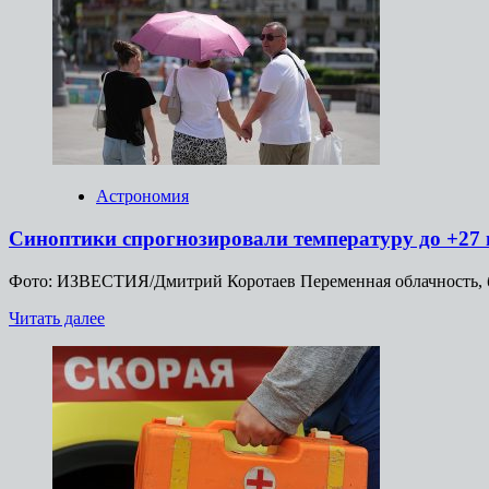
МИД
Франции
согласовал
с
США
новый
пакет
санкций
против
России
Астрономия
Синоптики спрогнозировали температуру до +27 г
Фото: ИЗВЕСТИЯ/Дмитрий Коротаев Переменная облачность, без
Прочитать
Читать далее
больше
о
Синоптики
спрогнозировали
температуру
до
+27
градусов