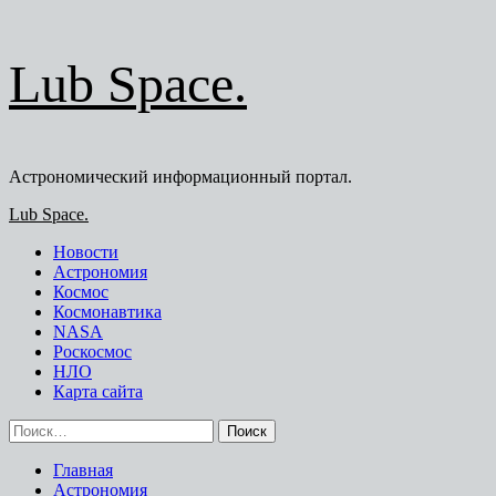
Перейти
Lub Space.
к
содержимому
Астрономический информационный портал.
Основное
Lub Space.
меню
Новости
Астрономия
Космос
Космонавтика
NASA
Роскосмос
НЛО
Карта сайта
Найти:
Главная
Астрономия