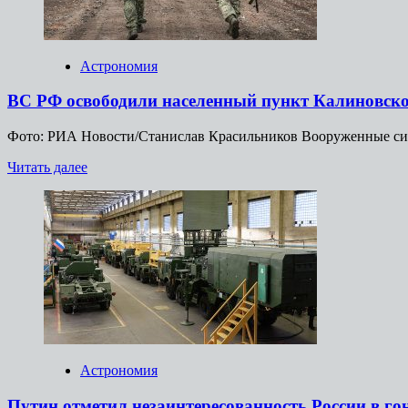
придерживаться
ДСНВ
после
его
Астрономия
истечения
ВС РФ освободили населенный пункт Калиновско
Фото: РИА Новости/Станислав Красильников Вооруженные силы
Прочитать
Читать далее
больше
о
ВС
РФ
освободили
населенный
пункт
Калиновское
в
Днепропетровской
области
Астрономия
Путин отметил незаинтересованность России в г