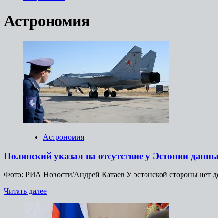
Астрономия
Астрономия
Полянский указал на отсутствие у Эстонии данн
Фото: РИА Новости/Андрей Катаев У эстонской стороны нет док
Прочитать
Читать далее
больше
о
Полянский