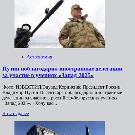
о
ВС
РФ
нанесли
удары
по
используемым
ВСУ
объектам
энергетики
Астрономия
Путин поблагодарил иностранные делегации
за участие в учениях «Запад-2025»
Фото: ИЗВЕСТИЯ/Эдуард Корниенко Президент России
Владимир Путин 16 сентября поблагодарил иностранные
делегации за участие в российско-белорусских учениях
«Запад-2025». «Хочу вас...
Прочитать
Читать далее
больше
о
Путин
поблагодарил