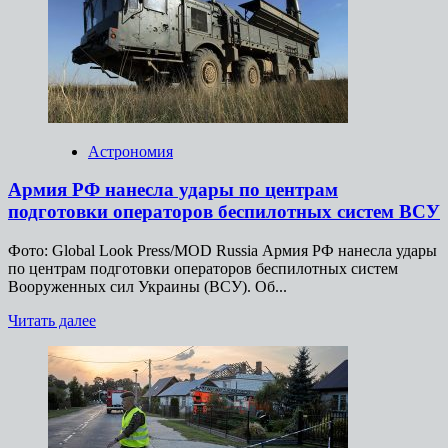
иностранные
делегации
за участие
в учениях
«Запад-2025»
Астрономия
Армия РФ нанесла удары по центрам
подготовки операторов беспилотных систем ВСУ
Фото: Global Look Press/MOD Russia Армия РФ нанесла удары
по центрам подготовки операторов беспилотных систем
Вооруженных сил Украины (ВСУ). Об...
Прочитать
Читать далее
больше
о
Армия
РФ
нанесла
удары
по