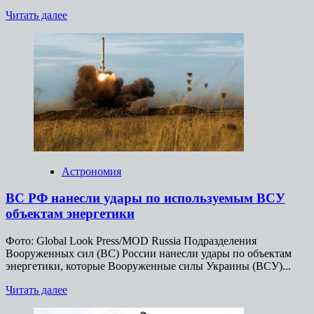
Прочитать
Читать далее
больше
о
ОТРК
«Искандер»
ВС
РФ
уничтожил
позицию
украинского
ЗРК
С-300
в
Астрономия
Сумской
области
ВС РФ нанесли удары по используемым ВСУ
объектам энергетики
Фото: Global Look Press/MOD Russia Подразделения
Вооруженных сил (ВС) России нанесли удары по объектам
энергетики, которые Вооруженные силы Украины (ВСУ)...
Прочитать
Читать далее
больше