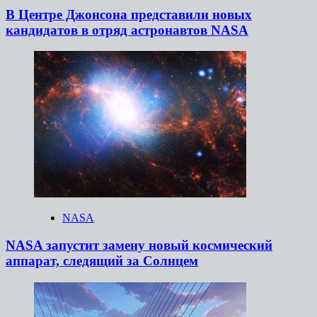
В Центре Джонсона представили новых
кандидатов в отряд астронавтов NASA
NASA
NASA запустит замену новый космический
аппарат, следящий за Солнцем