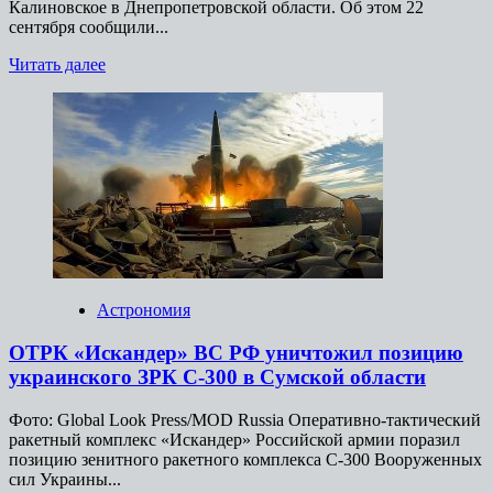
Калиновское в Днепропетровской области. Об этом 22
сентября сообщили...
Прочитать
Читать далее
больше
о
ВС
РФ
освободили
населенный
пункт
Калиновское
в
Днепропетровской
области
Астрономия
ОТРК «Искандер» ВС РФ уничтожил позицию
украинского ЗРК С-300 в Сумской области
Фото: Global Look Press/MOD Russia Оперативно-тактический
ракетный комплекс «Искандер» Российской армии поразил
позицию зенитного ракетного комплекса С-300 Вооруженных
сил Украины...