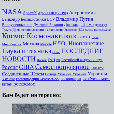
NASA
Астрономия
SpaceX
Армия РФ (ВС РФ)
Владимир Путин
Байконур
Беспилотники
ВСУ
Дональд Трамп
Дмитрий Баканов
Вооруженных сил
Дональда
Древние цивилизации и археология
Трампа
Евросоюз (ЕС)
Звезды
Исследования
Космоc
Космонавтика
Космос
Луна
НЛО, Инопланетяне
Москва
Минобороны
Москве
Наука и техника
ПОСЛЕДНИЕ
Осень
НОВОСТИ
РАН
Российской академии наук
Польша
РФ
Самое популярное
США
Россия
Самолеты
Украины
Соединенные Штаты
Украина
Украине
Солнце
госкорпорация «Роскосмос»
Ученые
госкорпорации «Роскосмос»
роскосмос
китай
Вам будет интересно: