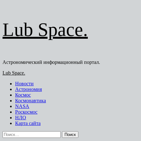
Перейти
Lub Space.
к
содержимому
Астрономический информационный портал.
Основное
Lub Space.
меню
Новости
Астрономия
Космос
Космонавтика
NASA
Роскосмос
НЛО
Карта сайта
Найти: