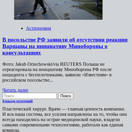
центрам
подготовки
операторов
беспилотных
систем
Астрономия
ВСУ
В посольстве РФ заявили об отсутствии реакции
Варшавы на инициативу Минобороны о
консультациях
Фото: Jakub Orzechowski/via REUTERS Польша не
отреагировала на инициативу Минобороны РФ после
инцидента с беспилотниками, заявили «Известиям» в
российском посольстве...
Прочитать
Читать далее
Найти:
больше
о
блокада сплетений
В
Пластический хирург. Врачи — главная ценность компании.
посольстве
И вся наша система, все усилия направлены на то, чтобы они
РФ
всегда находились на острие медицинской науки, владели
заявили
самыми современными технологиями, работали как единая
об
команда.