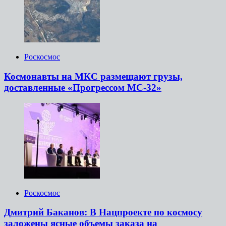
Роскосмос
Космонавты на МКС размещают грузы,
доставленные «Прогрессом МС-32»
Роскосмос
Дмитрий Баканов: В Нацпроекте по космосу
заложены ясные объемы заказа на