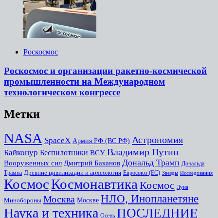
Роскосмос
Роскосмос и организации ракетно-космической
промышленности на Международном
технологическом конгрессе
Метки
NASA
Астрономия
SpaceX
Армия РФ (ВС РФ)
Владимир Путин
Байконур
Беспилотники
ВСУ
Дональд Трамп
Дмитрий Баканов
Вооруженных сил
Дональда
Древние цивилизации и археология
Трампа
Евросоюз (ЕС)
Звезды
Исследования
Космоc
Космонавтика
Космос
Луна
НЛО, Инопланетяне
Москва
Минобороны
Москве
Наука и техника
ПОСЛЕДНИЕ
Осень