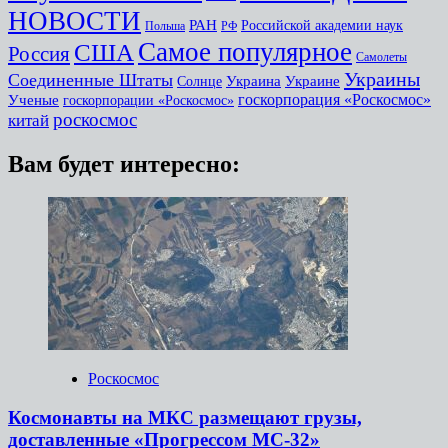
НОВОСТИ
РАН
Российской академии наук
Польша
РФ
Самое популярное
США
Россия
Самолеты
Украины
Соединенные Штаты
Украина
Украине
Солнце
госкорпорация «Роскосмос»
Ученые
госкорпорации «Роскосмос»
роскосмос
китай
Вам будет интересно:
Роскосмос
Космонавты на МКС размещают грузы,
доставленные «Прогрессом МС-32»