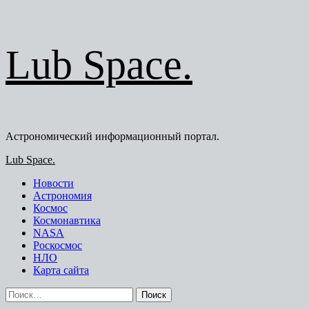
Перейти
Lub Space.
к
содержимому
Астрономический информационный портал.
Основное
Lub Space.
меню
Новости
Астрономия
Космос
Космонавтика
NASA
Роскосмос
НЛО
Карта сайта
Найти: