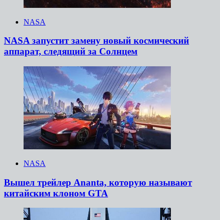
NASA
NASA запустит замену новый космический
аппарат, следящий за Солнцем
NASA
Вышел трейлер Ananta, которую называют
китайским клоном GTA