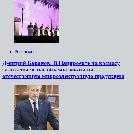
Роскосмос
Дмитрий Баканов: В Нацпроекте по космосу
заложены ясные объемы заказа на
отечественную микроэлектронную продукцию