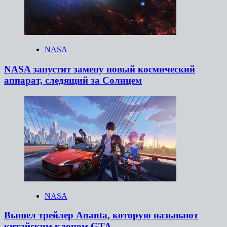
NASA
NASA запустит замену новый космический
аппарат, следящий за Солнцем
NASA
Вышел трейлер Ananta, которую называют
китайским клоном GTA