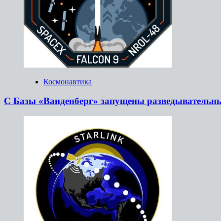
Космонавтика
С Базы «Ванденберг» запущены разведывательн