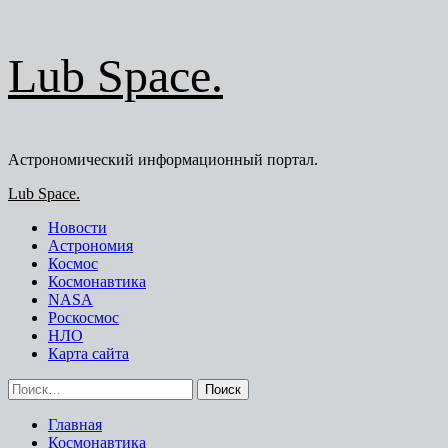
Перейти
Lub Space.
к
содержимому
Астрономический информационный портал.
Основное
Lub Space.
меню
Новости
Астрономия
Космос
Космонавтика
NASA
Роскосмос
НЛО
Карта сайта
Найти:
Главная
Космонавтика