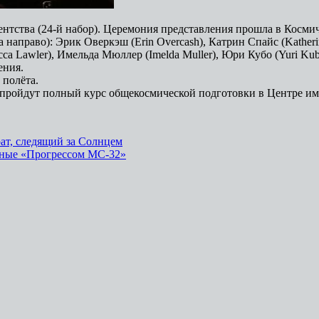
ентства (24-й набор). Церемония представления прошла в Косм
 направо): Эрик Оверкэш (Erin Overcash), Катрин Спайс (Katheri
ca Lawler), Имельда Мюллер (Imelda Muller), Юри Кубо (Yuri Ku
ения.
 полёта.
т пройдут полный курс общекосмической подготовки в Центре и
ат, следящий за Солнцем
нные «Прогрессом МС-32»