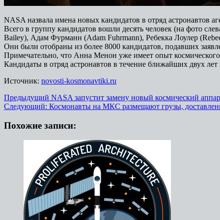
NASA назвала имена новых кандидатов в отряд астронавтов аг
Всего в группу кандидатов вошли десять человек (на фото слева
Bailey), Адам Фурманн (Adam Fuhrmann), Ребекка Лоулер (Rebec
Они были отобраны из более 8000 кандидатов, подавших заявл
Примечательно, что Анна Менон уже имеет опыт космического
Кандидаты в отряд астронавтов в течение ближайших двух ле
Источник:
novosti-kosmonavtiki.ru
Навигация
Предыдущий
NASA запустит замену новый космический аппар
Следующий:
Космонавты на МКС размещают грузы, доставле
записи
Похожие записи: