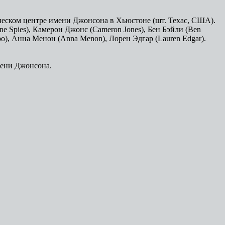
ическом центре имени Джонсона в Хьюстоне (шт. Техас, США).
ne Spies), Камерон Джонс (Cameron Jones), Бен Бэйли (Ben
bo), Анна Менон (Anna Menon), Лорен Эдгар (Lauren Edgar).
мени Джонсона.