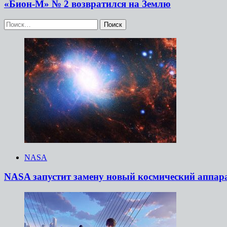
«Бион-М» № 2 возвратился на Землю
Найти:
NASA
NASA запустит замену новый космический аппара