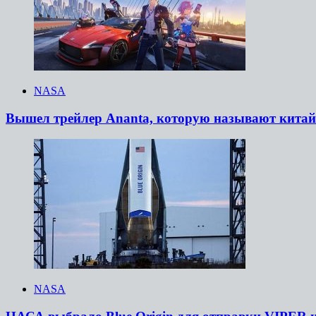
NASA
Вышел трейлер Ananta, которую называют кита
NASA