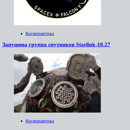
Космонавтика
Запущена группа спутников Starlink-10.27
Космонавтика