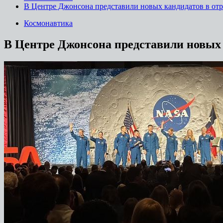
В Центре Джонсона представили новых кандидатов в от
Космонавтика
В Центре Джонсона представили новых 