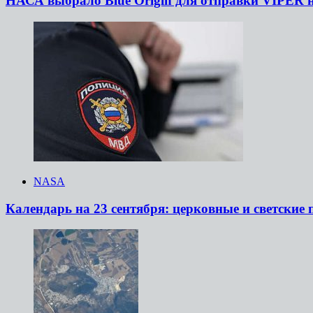
НАСА выбрало Blue Origin для отправки VIPER 
NASA
Календарь на 23 сентября: церковные и светские