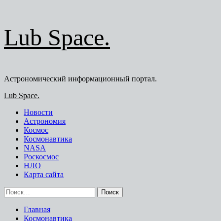
Перейти
Lub Space.
к
содержимому
Астрономический информационный портал.
Основное
Lub Space.
меню
Новости
Астрономия
Космос
Космонавтика
NASA
Роскосмос
НЛО
Карта сайта
Найти:
Главная
Космонавтика