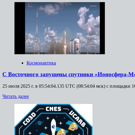
о
Члены
экипажа
корабля
«Шэньчжоу-19»
удостоены
государственных
наград
Космонавтика
С Восточного запущены спутники «Ионосфера-М
25 июля 2025 г. в 05:54:04.135 UTC (08:54:04 мск) с площадк
Прочитать
Читать далее
больше
о
С
Восточного
запущены
спутники
«Ионосфера-