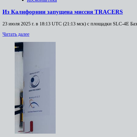
Из Калифорнии запущена миссия TRACERS
23 июля 2025 г. в 18:13 UTC (21:13 мск) с площадки SLC-4E 
Прочитать
Читать далее
больше
о
Из
Калифорнии
запущена
миссия
TRACERS