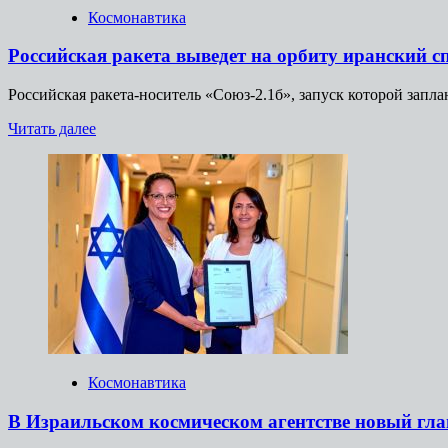
Космонавтика
Российская ракета выведет на орбиту иранский с
Российская ракета-носитель «Союз-2.1б», запуск которой запл
Прочитать
Читать далее
больше
о
Российская
ракета
выведет
на
орбиту
иранский
спутник
Космонавтика
В Израильском космическом агентстве новый гла