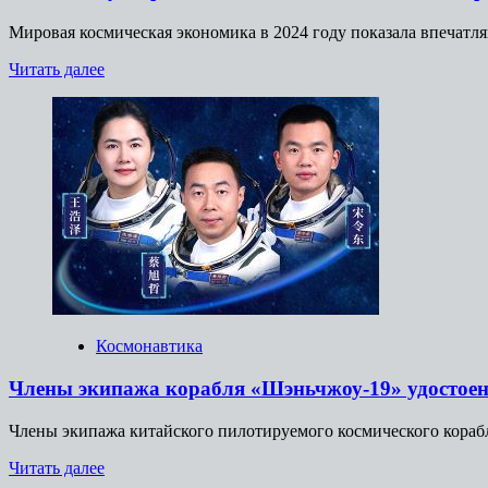
Мировая космическая экономика в 2024 году показала впечатл
Прочитать
Читать далее
больше
о
В
2024
году
мировая
космическая
экономика
выросла
на
7,8%
Космонавтика
Члены экипажа корабля «Шэньчжоу-19» удостоен
Члены экипажа китайского пилотируемого космического корабл
Прочитать
Читать далее
больше