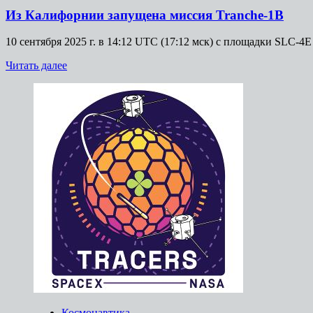
Из Калифорнии запущена миссия Tranche-1B
10 сентября 2025 г. в 14:12 UTC (17:12 мск) с площадки SLC
Прочитать
Читать далее
больше
о
Из
Калифорнии
запущена
миссия
Tranche-
1B
Космонавтика