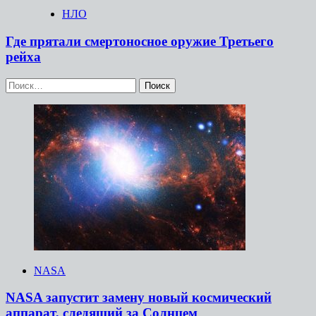
НЛО
Где прятали смертоносное оружие Третьего
рейха
Найти:
NASA
NASA запустит замену новый космический
аппарат, следящий за Солнцем