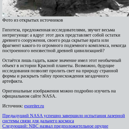
Фото из открытых источников
Гипотеза, предложенная исследователями, звучит весьма
интригующе: а вдруг этот диск представляет собой остатки
древнего сооружения, своего рода скрытые врата или
фрагмент какого-то огромного подземного комплекса, некогда
построенного неизвестной древней цивилизацией?
Остаётся лишь гадать, какое значение имел этот необычный
объект в истории Красной планеты. Возможно, будущие
исследования позволят пролить свет на природу странной
формы и раскрыть тайну происхождения загадочного
артефакта.
Оригинальные изображения можно подробно изучить на
официальном сайте NASA.
Источник:
esoreiter.ru
Навигация
Предыдущий
NASA успешно завершило испытания лазерной
системы связи для дальнего космоса
записи
Следующий:
NBC назвал предположительное орудие