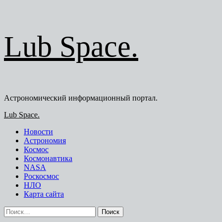
Перейти
Lub Space.
к
содержимому
Астрономический информационный портал.
Основное
Lub Space.
меню
Новости
Астрономия
Космос
Космонавтика
NASA
Роскосмос
НЛО
Карта сайта
Найти: