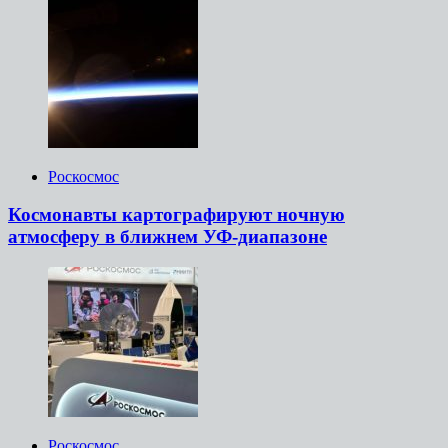
Роскосмос
Космонавты картографируют ночную
атмосферу в ближнем УФ-диапазоне
Роскосмос