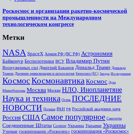
Роскосмос и организации ракетно-космической
промышленности на Международном
технологическом конгрессе
Метки
NASA
Астрономия
SpaceX
Армия РФ (ВС РФ)
Владимир Путин
Байконур
Беспилотники
ВСУ
Дональд Трамп
Дмитрий Баканов
Вооруженных сил
Дональда
Древние цивилизации и археология
Трампа
Евросоюз (ЕС)
Звезды
Исследования
Космоc
Космонавтика
Космос
Луна
НЛО, Инопланетяне
Москва
Минобороны
Москве
Наука и техника
ПОСЛЕДНИЕ
Осень
НОВОСТИ
РАН
Российской академии наук
Польша
РФ
Самое популярное
США
Россия
Самолеты
Украины
Соединенные Штаты
Украина
Украине
Солнце
госкорпорация «Роскосмос»
Ученые
госкорпорации «Роскосмос»