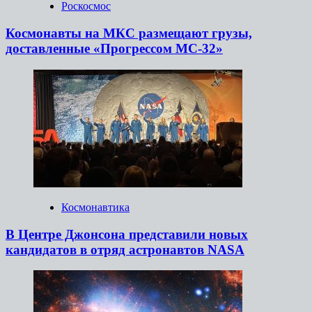
Роскосмос
Космонавты на МКС размещают грузы,
доставленные «Прогрессом МС-32»
Космонавтика
В Центре Джонсона представили новых
кандидатов в отряд астронавтов NASA