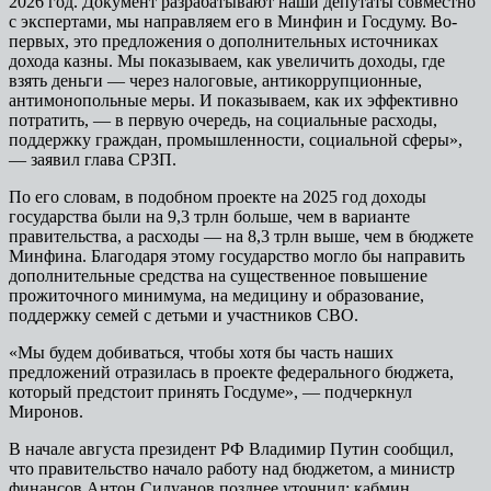
2026 год. Документ разрабатывают наши депутаты совместно
с экспертами, мы направляем его в Минфин и Госдуму. Во-
первых, это предложения о дополнительных источниках
дохода казны. Мы показываем, как увеличить доходы, где
взять деньги — через налоговые, антикоррупционные,
антимонопольные меры. И показываем, как их эффективно
потратить, — в первую очередь, на социальные расходы,
поддержку граждан, промышленности, социальной сферы»,
— заявил глава СРЗП.
По его словам, в подобном проекте на 2025 год доходы
государства были на 9,3 трлн больше, чем в варианте
правительства, а расходы — на 8,3 трлн выше, чем в бюджете
Минфина. Благодаря этому государство могло бы направить
дополнительные средства на существенное повышение
прожиточного минимума, на медицину и образование,
поддержку семей с детьми и участников СВО.
«Мы будем добиваться, чтобы хотя бы часть наших
предложений отразилась в проекте федерального бюджета,
который предстоит принять Госдуме», — подчеркнул
Миронов.
В начале августа президент РФ Владимир Путин сообщил,
что правительство начало работу над бюджетом, а министр
финансов Антон Силуанов позднее уточнил: кабмин