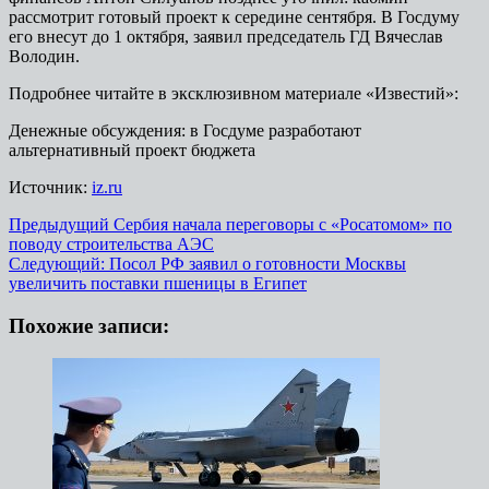
рассмотрит готовый проект к середине сентября. В Госдуму
его внесут до 1 октября, заявил председатель ГД Вячеслав
Володин.
Подробнее читайте в эксклюзивном материале «Известий»:
Денежные обсуждения: в Госдуме разработают
альтернативный проект бюджета
Источник:
iz.ru
Навигация
Предыдущий
Сербия начала переговоры с «Росатомом» по
поводу строительства АЭС
записи
Следующий:
Посол РФ заявил о готовности Москвы
увеличить поставки пшеницы в Египет
Похожие записи: