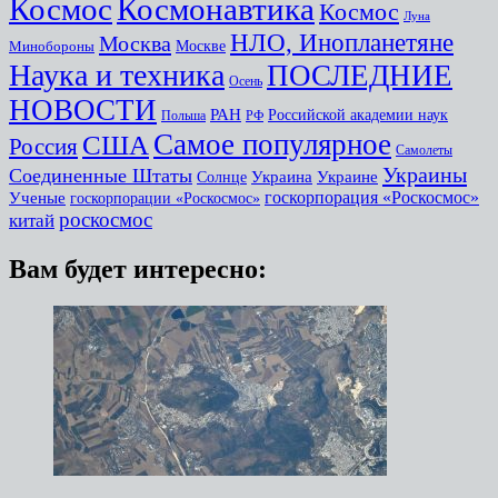
Космоc
Космонавтика
Космос
Луна
НЛО, Инопланетяне
Москва
Минобороны
Москве
Наука и техника
ПОСЛЕДНИЕ
Осень
НОВОСТИ
РАН
Российской академии наук
Польша
РФ
Самое популярное
США
Россия
Самолеты
Украины
Соединенные Штаты
Украина
Украине
Солнце
госкорпорация «Роскосмос»
Ученые
госкорпорации «Роскосмос»
роскосмос
китай
Вам будет интересно: