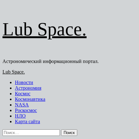
Перейти
Lub Space.
к
содержимому
Астрономический информационный портал.
Основное
Lub Space.
меню
Новости
Астрономия
Космос
Космонавтика
NASA
Роскосмос
НЛО
Карта сайта
Найти: