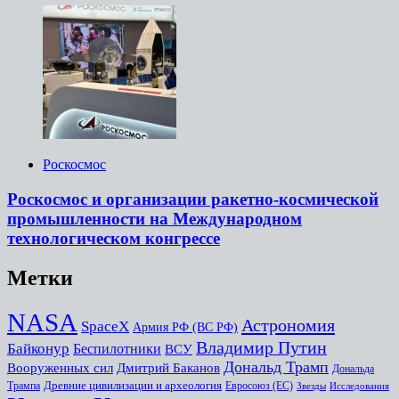
Роскосмос
Роскосмос и организации ракетно-космической
промышленности на Международном
технологическом конгрессе
Метки
NASA
Астрономия
SpaceX
Армия РФ (ВС РФ)
Владимир Путин
Байконур
Беспилотники
ВСУ
Дональд Трамп
Дмитрий Баканов
Вооруженных сил
Дональда
Древние цивилизации и археология
Трампа
Евросоюз (ЕС)
Звезды
Исследования