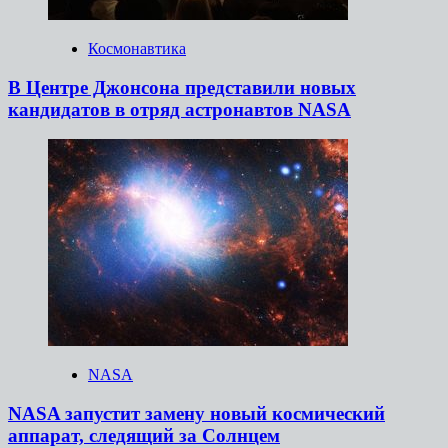
Космонавтика
В Центре Джонсона представили новых
кандидатов в отряд астронавтов NASA
NASA
NASA запустит замену новый космический
аппарат, следящий за Солнцем