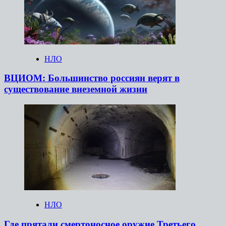
НЛО
ВЦИОМ: Большинство россиян верят в
существование внеземной жизни
НЛО
Где прятали смертоносное оружие Третьего