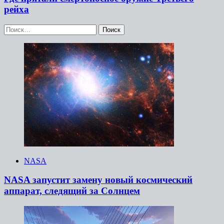
рейха
Найти:
NASA
NASA запустит замену новый космический
аппарат, следящий за Солнцем