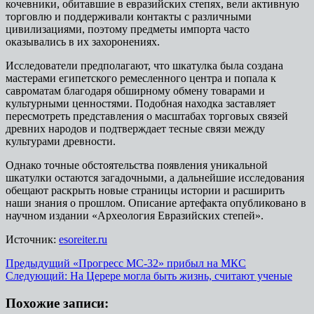
кочевники, обитавшие в евразийских степях, вели активную
торговлю и поддерживали контакты с различными
цивилизациями, поэтому предметы импорта часто
оказывались в их захоронениях.
Исследователи предполагают, что шкатулка была создана
мастерами египетского ремесленного центра и попала к
савроматам благодаря обширному обмену товарами и
культурными ценностями. Подобная находка заставляет
пересмотреть представления о масштабах торговых связей
древних народов и подтверждает тесные связи между
культурами древности.
Однако точные обстоятельства появления уникальной
шкатулки остаются загадочными, а дальнейшие исследования
обещают раскрыть новые страницы истории и расширить
наши знания о прошлом. Описание артефакта опубликовано в
научном издании «Археология Евразийских степей».
Источник:
esoreiter.ru
Навигация
Предыдущий
«Прогресс МС-32» прибыл на МКС
Следующий:
На Церере могла быть жизнь, считают ученые
записи
Похожие записи: