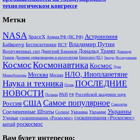
технологическом конгрессе
Метки
NASA
Астрономия
SpaceX
Армия РФ (ВС РФ)
Владимир Путин
Байконур
Беспилотники
ВСУ
Дональд Трамп
Дмитрий Баканов
Вооруженных сил
Дональда
Древние цивилизации и археология
Трампа
Евросоюз (ЕС)
Звезды
Исследования
Космоc
Космонавтика
Космос
Луна
НЛО, Инопланетяне
Москва
Минобороны
Москве
Наука и техника
ПОСЛЕДНИЕ
Осень
НОВОСТИ
РАН
Российской академии наук
Польша
РФ
Самое популярное
США
Россия
Самолеты
Украины
Соединенные Штаты
Украина
Украине
Солнце
госкорпорация «Роскосмос»
Ученые
госкорпорации «Роскосмос»
роскосмос
китай
Вам будет интересно: