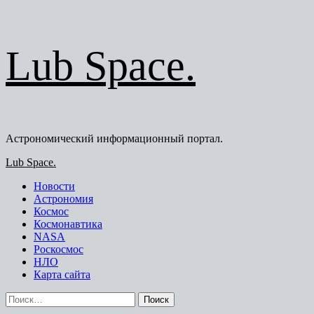
Перейти
Lub Space.
к
содержимому
Астрономический информационный портал.
Основное
Lub Space.
меню
Новости
Астрономия
Космос
Космонавтика
NASA
Роскосмос
НЛО
Карта сайта
Найти: