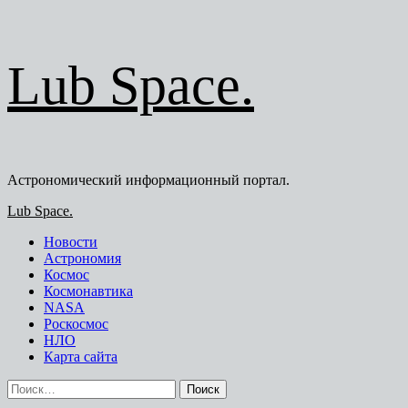
Перейти
Lub Space.
к
содержимому
Астрономический информационный портал.
Основное
Lub Space.
меню
Новости
Астрономия
Космос
Космонавтика
NASA
Роскосмос
НЛО
Карта сайта
Найти: