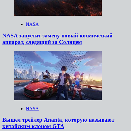
NASA
NASA запустит замену новый космический
аппарат, следящий за Солнцем
NASA
Вышел трейлер Ananta, которую называют
китайским клоном GTA