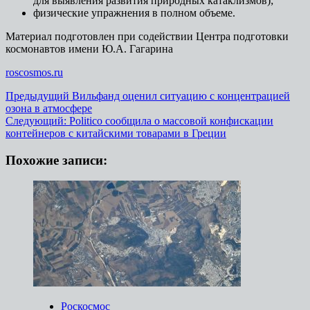
для выявления развития природных катаклизмов);
физические упражнения в полном объеме.
Материал подготовлен при содействии Центра подготовки
космонавтов имени Ю.А. Гагарина
roscosmos.ru
Навигация
Предыдущий
Вильфанд оценил ситуацию с концентрацией
озона в атмосфере
записи
Следующий:
Politico сообщила о массовой конфискации
контейнеров с китайскими товарами в Греции
Похожие записи:
Роскосмос