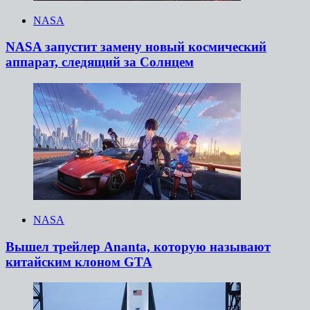
NASA
NASA запустит замену новый космический
аппарат, следящий за Солнцем
NASA
Вышел трейлер Ananta, которую называют
китайским клоном GTA