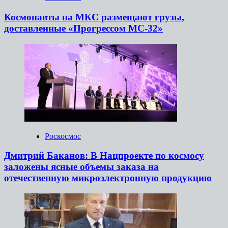
Космонавты на МКС размещают грузы,
доставленные «Прогрессом МС-32»
Роскосмос
Дмитрий Баканов: В Нацпроекте по космосу
заложены ясные объемы заказа на
отечественную микроэлектронную продукцию