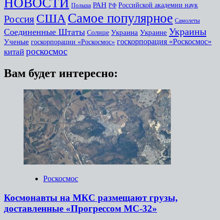
НОВОСТИ
РАН
Российской академии наук
Польша
РФ
Самое популярное
США
Россия
Самолеты
Украины
Соединенные Штаты
Украина
Украине
Солнце
госкорпорация «Роскосмос»
Ученые
госкорпорации «Роскосмос»
роскосмос
китай
Вам будет интересно:
Роскосмос
Космонавты на МКС размещают грузы,
доставленные «Прогрессом МС-32»