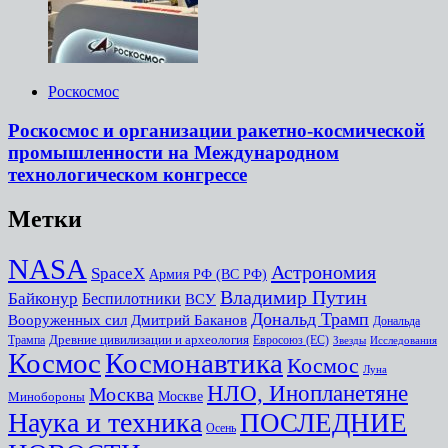
Роскосмос
Роскосмос и организации ракетно-космической
промышленности на Международном
технологическом конгрессе
Метки
NASA
Астрономия
SpaceX
Армия РФ (ВС РФ)
Владимир Путин
Байконур
Беспилотники
ВСУ
Дональд Трамп
Дмитрий Баканов
Вооруженных сил
Дональда
Древние цивилизации и археология
Трампа
Евросоюз (ЕС)
Звезды
Исследования
Космоc
Космонавтика
Космос
Луна
НЛО, Инопланетяне
Москва
Минобороны
Москве
Наука и техника
ПОСЛЕДНИЕ
Осень