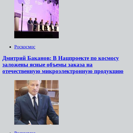
Роскосмос
Дмитрий Баканов: В Нацпроекте по космосу
заложены ясные объемы заказа на
отечественную микроэлектронную продукцию