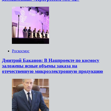
Роскосмос
Дмитрий Баканов: В Нацпроекте по космосу
заложены ясные объемы заказа на
отечественную микроэлектронную продукцию