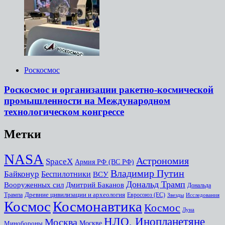
Роскосмос
Роскосмос и организации ракетно-космической
промышленности на Международном
технологическом конгрессе
Метки
NASA
Астрономия
SpaceX
Армия РФ (ВС РФ)
Владимир Путин
Байконур
Беспилотники
ВСУ
Дональд Трамп
Дмитрий Баканов
Вооруженных сил
Дональда
Древние цивилизации и археология
Трампа
Евросоюз (ЕС)
Звезды
Исследования
Космоc
Космонавтика
Космос
Луна
НЛО, Инопланетяне
Москва
Минобороны
Москве