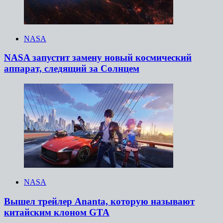
NASA
NASA запустит замену новый космический
аппарат, следящий за Солнцем
NASA
Вышел трейлер Ananta, которую называют
китайским клоном GTA