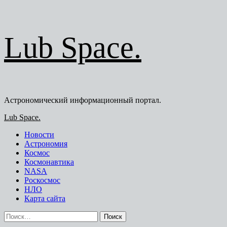
Перейти
Lub Space.
к
содержимому
Астрономический информационный портал.
Основное
Lub Space.
меню
Новости
Астрономия
Космос
Космонавтика
NASA
Роскосмос
НЛО
Карта сайта
Найти: