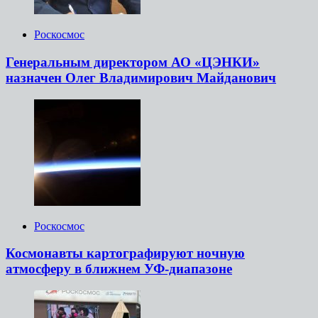
Роскосмос
Генеральным директором АО «ЦЭНКИ»
назначен Олег Владимирович Майданович
Роскосмос
Космонавты картографируют ночную
атмосферу в ближнем УФ-диапазоне