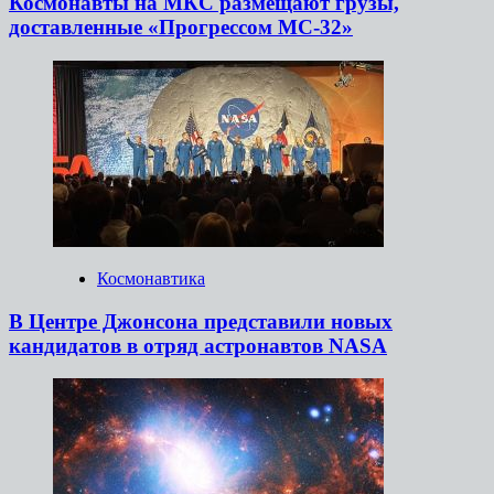
Космонавты на МКС размещают грузы,
доставленные «Прогрессом МС-32»
Космонавтика
В Центре Джонсона представили новых
кандидатов в отряд астронавтов NASA