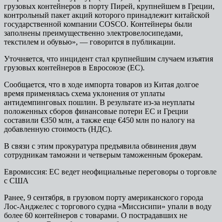
грузовых контейнеров в порту Пирей, крупнейшем в Греции,
контрольный пакет акций которого принадлежит китайской
государственной компании COSCO. Контейнеры были
заполнены преимущественно электровелосипедами,
текстилем и обувью», — говорится в публикации.
Уточняется, что инцидент стал крупнейшим случаем изъятия
грузовых контейнеров в Евросоюзе (ЕС).
Сообщается, что в ходе импорта товаров из Китая долгое
время применялась схема уклонения от уплаты
антидемпинговых пошлин. В результате из-за неуплаты
положенных сборов финансовые потери ЕС и Греции
составили €350 млн, а также еще €450 млн по налогу на
добавленную стоимость (НДС).
В связи с этим прокуратура предъявила обвинения двум
сотрудникам таможни и четверым таможенным брокерам.
Евромиссия: ЕС ведет неофициальные переговоры о торговле
с США
Ранее, 9 сентября, в грузовом порту американского города
Лос-Анджелес с торгового судна «Миссисипи» упали в воду
более 60 контейнеров с товарами. О пострадавших не