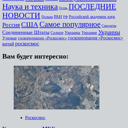
Наука и техника
ПОСЛЕДНИЕ
Осень
НОВОСТИ
РАН
Российской академии наук
Польша
РФ
Самое популярное
США
Россия
Самолеты
Украины
Соединенные Штаты
Украина
Украине
Солнце
госкорпорация «Роскосмос»
Ученые
госкорпорации «Роскосмос»
роскосмос
китай
Вам будет интересно:
Роскосмос